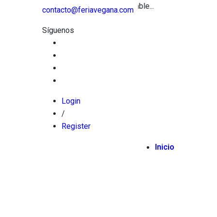
Piel Vegana 100% biodegradable...
contacto@feriavegana.com
Síguenos
Login
/
Register
Inicio