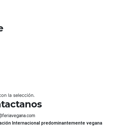
e
on la selección.
tactanos
feriavegana.com
ación Internacional predominantemente vegana