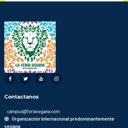
O En
De 5
Contactanos
campus@feriavegana.com
Organización Internacional predominantemente
vegana