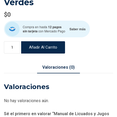
Verdes
$
0
Compra en hasta
12 pagos
Saber más
sin tarjeta
con Mercado Pago
Manual
Añadir Al Carrito
de
Licuados
y
Valoraciones (0)
Jugos
Verdes
Valoraciones
cantidad
No hay valoraciones aún.
Sé el primero en valorar “Manual de Licuados y Jugos